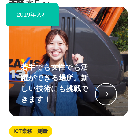
斉藤 水月
さん
2019年入社
若手でも女性でも活
躍ができる場所。新
しい技術にも挑戦で
イン
きます！
ICT業務・測量