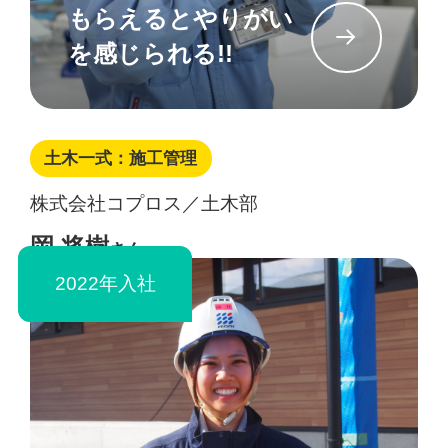
もらえるとやりがい
イン
を感じられる!!
土木一式：施工管理
株式会社コプロス／土木部
岡 将樹
さん
2022年入社