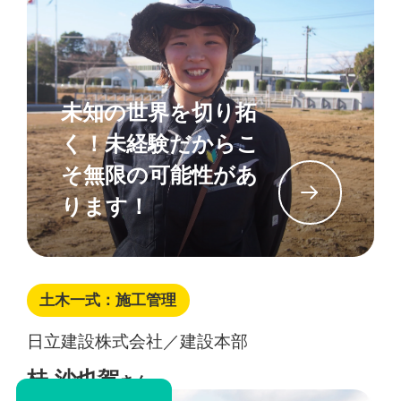
未知の世界を切り拓
く！未経験だからこ
そ無限の可能性があ
イン
ります！
土木一式：施工管理
日立建設株式会社／建設本部
桂 沙也賀
さん