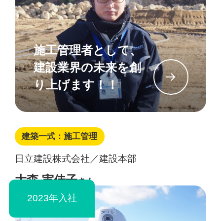
施工管理者として、
建設業界の未来を創
イン
り上げます！！
建築一式：施工管理
日立建設株式会社／建設本部
大森 実佳子
さん
2023年入社