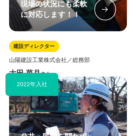
現場の状況にも柔軟
イン
に対応します！！
建設ディレクター
山陽建設工業株式会社／総務部
大田 菜月
さん
2022年入社