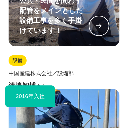
公共・民間を問わず
配管をメインとした
設備工事を多く手掛
イン
けています！
設備
中国産建株式会社／設備部
渡邉智博
さん
2016年入社