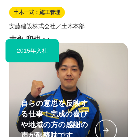
土木一式：施工管理
安藤建設株式会社／土木本部
末永 和也
さん
2015年入社
自らの意思を反映す
る仕事！完成の喜び
や地域の方の感謝の
イン
声が醍醐味です。