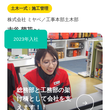
土木一式：施工管理
株式会社 ミヤベ／工事本部土木部
志谷 萌花
さん
2023年入社
総務部と工務部の架
け橋として会社を支
イン
えます！！