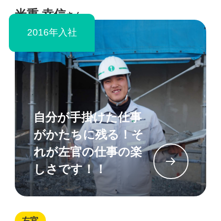
米重 幸信
さん
2016年入社
自分が手掛けた仕事
がかたちに残る！そ
れが左官の仕事の楽
イン
しさです！！
左官