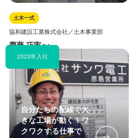
土木一式
協和建設工業株式会社／土木事業部
齊藤 巧実
さん
2023年入社
自分たちの配線で大
きな工場が動く！ワ
クワクする仕事で
イン