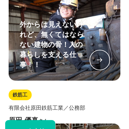
外からは見えないけ
れど、無くてはなら
ない建物の骨！人の
暮らしを支える仕
イン
事！！
鉄筋工
有限会社原田鉄筋工業／公務部
原田 優真
さん