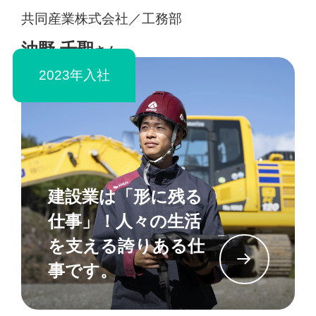
共同産業株式会社／工務部
油野 千聖
さん
2023年入社
建設業は「形に残る
仕事」！人々の生活
を支える誇りある仕
イン
事です。