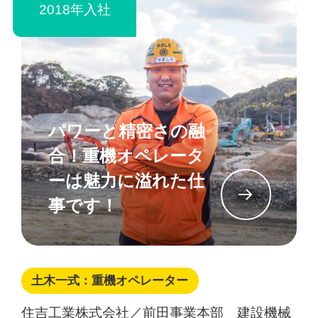
2018年入社
パワーと精密さの融
合！重機オペレータ
ーは魅力に溢れた仕
イン
事です！
土木一式：重機オペレーター
住吉工業株式会社／前田事業本部 建設機械