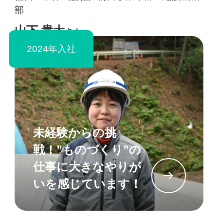
部
山下 貴大
さん
2024年入社
未経験からの挑
戦！”ものづくり”の
仕事に大きなやりが
イン
いを感じています！