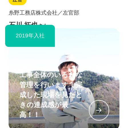
糸野工務店株式会社／左官部
石川 拓也
さん
2019年入社
工事全体のいろんな
管理を行います！完
成した現場を見たと
きの達成感が最
イン
高！！