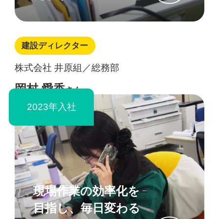
建設ディレクター
株式会社 井原組／総務部
岡村 愛香
さん
2023年入社
現場作業の効率化を
目指し、毎日変わる