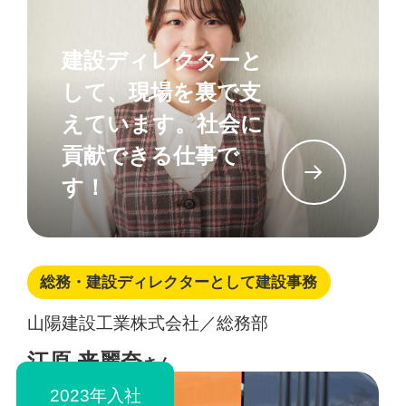
建設ディレクターと
して、現場を裏で支
えています。社会に
貢献できる仕事で
イン
す！
総務・建設ディレクターとして建設事務
山陽建設工業株式会社／総務部
江原 来麗奈
さん
2023年入社