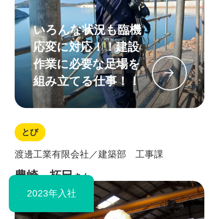
いろんな状況も臨機
応変に対応！！建設
作業に必要な足場を
イン
組み立てる仕事！！
とび
渡邊工業有限会社／建築部 工事課
豊崎 拓巳
さん
2023年入社