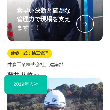
素早い決断と確かな
管理力で現場を支え
イン
ます！！
建築一式：施工管理
井森工業株式会社／建築部
藤井 芽嬉
さん
2019年入社