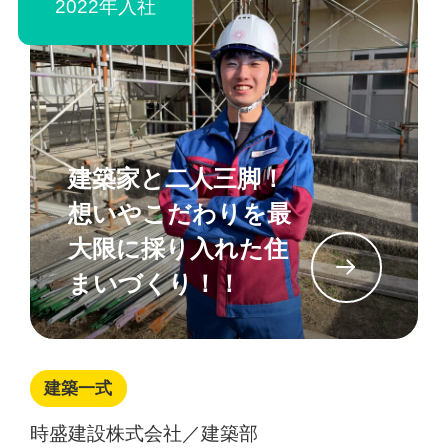
2022年入社
建築家と二人三脚！
想いやこだわりを最
大限に採り入れた住
イン
まいづくり！！
建築一式
時盛建設株式会社／建築部