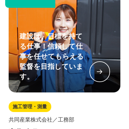
建設は、目標を持て
る仕事！信頼して仕
事を任せてもらえる
監督を目指していま
イン
す。
施工管理・測量
共同産業株式会社／工務部