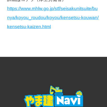
https://www.mhlw.go.jp/stf/seisakunitsuite/bu
nya/koyou_roudou/koyou/kensetsu-kouwan/
kensetsu-kaizen.html