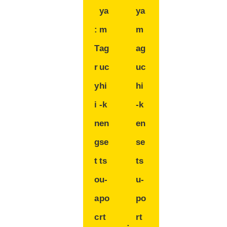
ya
ya
:
m
m
T
ag
ag
r
uc
uc
y
hi
hi
i
-k
-k
n
en
en
g
se
se
t
ts
ts
o
u-
u-
a
po
po
c
rt
rt
: