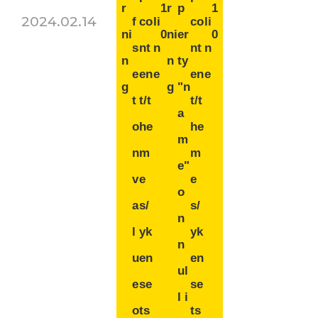
r
1
r
p
1
2024.02.14
f
co
li
co
li
ni
0
ni
er
0
s
nt
n
nt
n
n
n
ty
e
en
e
en
e
g
g
"n
t
t/t
t/t
a
o
he
he
m
n
m
m
e"
v
e
e
o
a
s/
s/
n
l
yk
yk
n
u
en
en
ul
e
se
se
l i
o
ts
ts