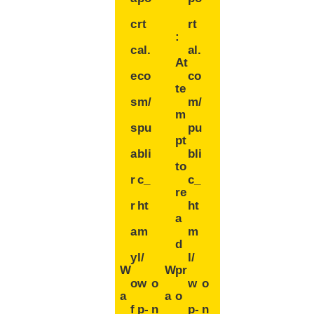
c
rt
rt
:
c
al.
al.
At
e
co
co
te
s
m/
m/
m
s
pu
pu
pt
a
bli
bli
to
r
c_
c_
re
r
ht
ht
a
a
m
m
d
y
l/
l/
W
W
pr
o
w
o
w
o
a
a
o
f
p-
n
p-
n