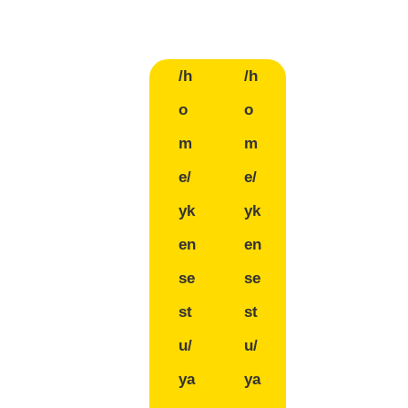
/h
/h
o
o
m
m
e/
e/
yk
yk
en
en
se
se
st
st
u/
u/
ya
ya