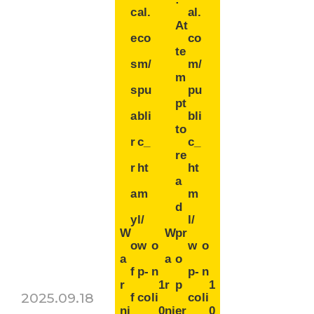
c
al.
al.
At
e
co
co
te
s
m/
m/
m
s
pu
pu
pt
a
bli
bli
to
r
c_
c_
re
r
ht
ht
a
a
m
m
d
y
l/
l/
W
W
pr
o
w
o
w
o
a
a
o
f
p-
n
p-
n
r
1
r
p
1
2025.09.18
f
co
li
co
li
ni
0
ni
er
0