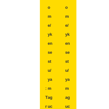
o
o
m
m
e/
e/
yk
yk
en
en
se
se
st
st
u/
u/
ya
ya
:
m
m
T
ag
ag
r
uc
uc