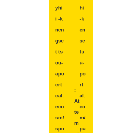
y
hi
hi
i
-k
-k
n
en
en
g
se
se
t
ts
ts
o
u-
u-
a
po
po
c
rt
rt
:
c
al.
al.
At
e
co
co
te
s
m/
m/
m
s
pu
pu