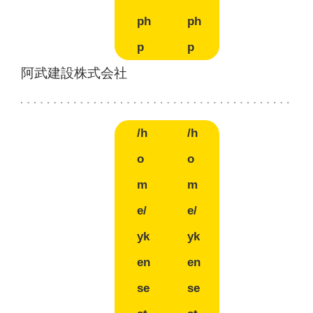
ph
ph
p
p
阿武建設株式会社
/h
/h
o
o
m
m
e/
e/
yk
yk
en
en
se
se