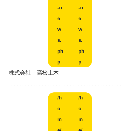
-n
-n
e
e
w
w
s.
s.
ph
ph
p
p
株式会社 高松土木
/h
/h
o
o
m
m
e/
e/