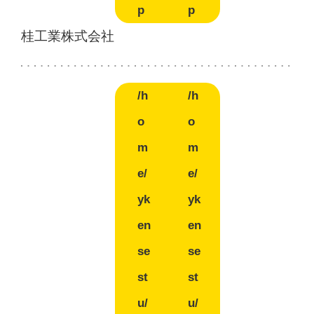
p
p
桂工業株式会社
/h
/h
o
o
m
m
e/
e/
yk
yk
en
en
se
se
st
st
u/
u/