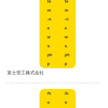
te
te
m
m
-n
-n
e
e
w
w
s.
s.
ph
ph
p
p
富士管工株式会社
/h
/h
o
o