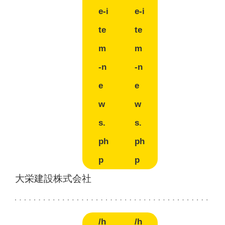
e-i
e-i
te
te
m
m
-n
-n
e
e
w
w
s.
s.
ph
ph
p
p
大栄建設株式会社
/h
/h