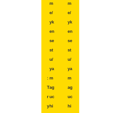
m
m
e/
e/
yk
yk
en
en
se
se
st
st
u/
u/
ya
ya
:
m
m
T
ag
ag
r
uc
uc
y
hi
hi