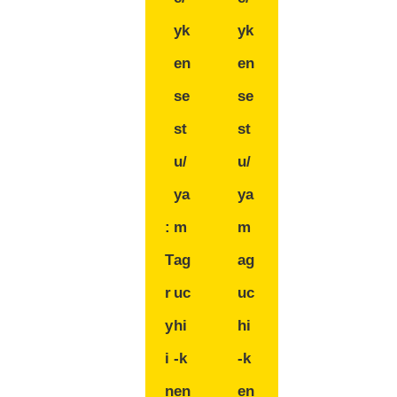
yk
yk
en
en
se
se
st
st
u/
u/
ya
ya
:
m
m
T
ag
ag
r
uc
uc
y
hi
hi
i
-k
-k
n
en
en