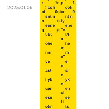
r
1
r
p
1
2025.01.06
f
co
li
co
li
ni
0
ni
er
0
s
nt
n
nt
n
n
n
ty
e
en
e
en
e
g
g
"n
t
t/t
t/t
a
o
he
he
m
n
m
m
e"
v
e
e
o
a
s/
s/
n
l
yk
yk
n
u
en
en
ul
e
se
se
l i
o
ts
ts