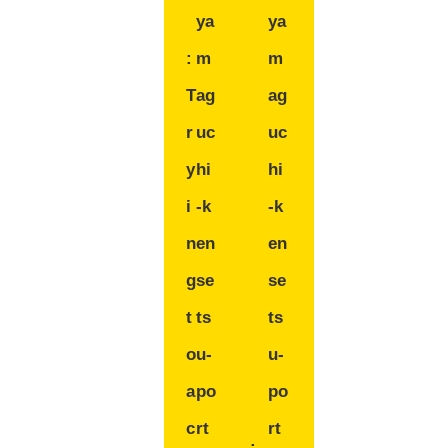
ya
ya
:
m
m
T
ag
ag
r
uc
uc
y
hi
hi
i
-k
-k
n
en
en
g
se
se
t
ts
ts
o
u-
u-
a
po
po
c
rt
rt
: