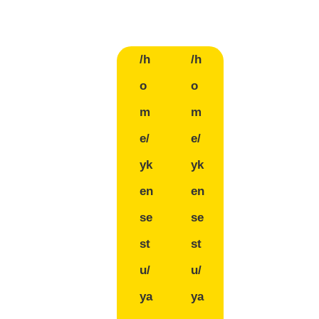
/h
/h
o
o
m
m
e/
e/
yk
yk
en
en
se
se
st
st
u/
u/
ya
ya