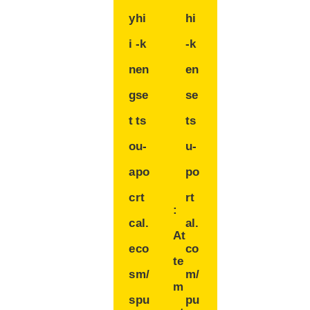
y
hi
hi
i
-k
-k
n
en
en
g
se
se
t
ts
ts
o
u-
u-
a
po
po
c
rt
rt
:
c
al.
al.
At
e
co
co
te
s
m/
m/
m
s
pu
pu