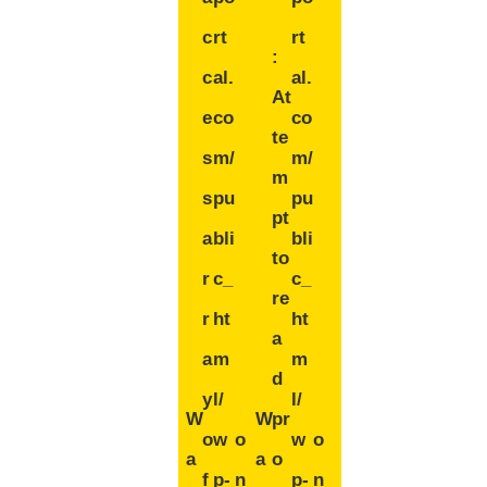
c
rt
rt
:
c
al.
al.
At
e
co
co
te
s
m/
m/
m
s
pu
pu
pt
a
bli
bli
to
r
c_
c_
re
r
ht
ht
a
a
m
m
d
y
l/
l/
W
W
pr
o
w
o
w
o
a
a
o
f
p-
n
p-
n