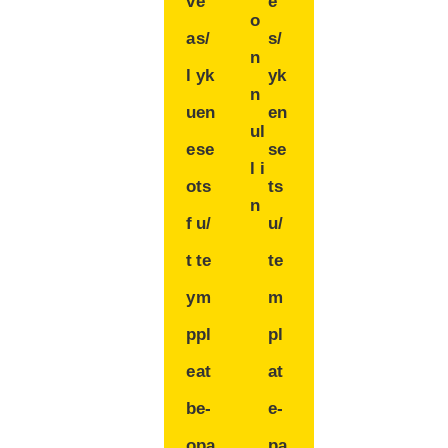
v
e
e
o
a
s/
s/
n
l
yk
yk
n
u
en
en
ul
e
se
se
l i
o
ts
ts
n
f
u/
u/
t
te
te
y
m
m
p
pl
pl
e
at
at
b
e-
e-
o
pa
pa