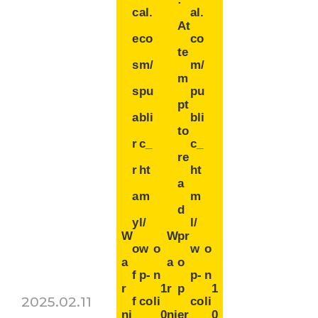
c
al.
al.
At
e
co
co
te
s
m/
m/
m
s
pu
pu
pt
a
bli
bli
to
r
c_
c_
re
r
ht
ht
a
a
m
m
d
y
l/
l/
W
W
pr
o
w
o
w
o
a
a
o
f
p-
n
p-
n
r
1
r
p
1
2025.02.11
f
co
li
co
li
ni
0
ni
er
0