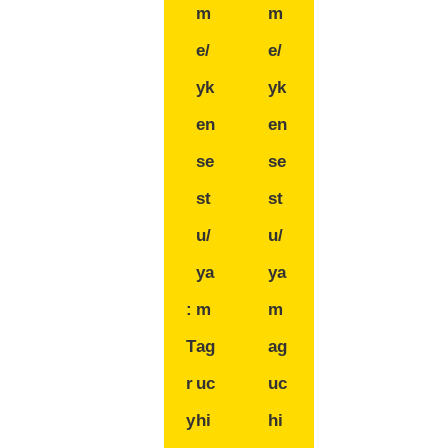
m
m
e/
e/
yk
yk
en
en
se
se
st
st
u/
u/
ya
ya
:
m
m
T
ag
ag
r
uc
uc
y
hi
hi