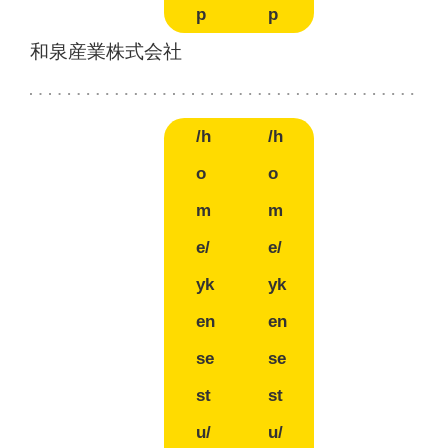
p
p
和泉産業株式会社
/h
/h
o
o
m
m
e/
e/
yk
yk
en
en
se
se
st
st
u/
u/