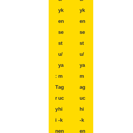
yk
yk
en
en
se
se
st
st
u/
u/
ya
ya
:
m
m
T
ag
ag
r
uc
uc
y
hi
hi
i
-k
-k
n
en
en