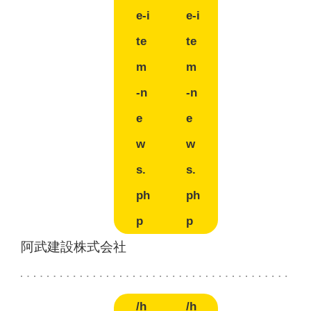
e-i
e-i
te
te
m
m
-n
-n
e
e
w
w
s.
s.
ph
ph
p
p
阿武建設株式会社
/h
/h