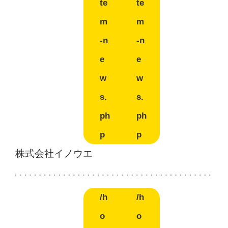
te
te
m
m
-n
-n
e
e
w
w
s.
s.
ph
ph
p
p
株式会社イノウエ
/h
/h
o
o