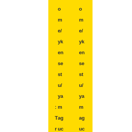
o
o
m
m
e/
e/
yk
yk
en
en
se
se
st
st
u/
u/
ya
ya
:
m
m
T
ag
ag
r
uc
uc