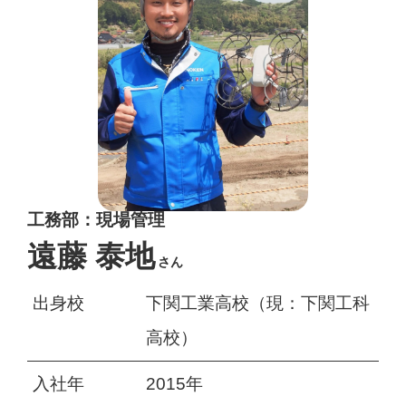
工務部：現場管理
遠藤 泰地
さん
出身校
下関工業高校（現：下関工科
高校）
入社年
2015年