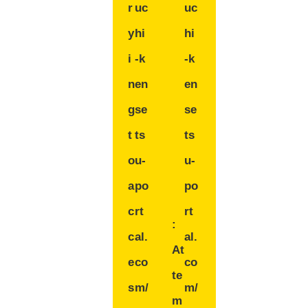
r
uc
uc
y
hi
hi
i
-k
-k
n
en
en
g
se
se
t
ts
ts
o
u-
u-
a
po
po
c
rt
rt
:
c
al.
al.
At
e
co
co
te
s
m/
m/
m