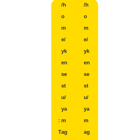
/h
/h
o
o
m
m
e/
e/
yk
yk
en
en
se
se
st
st
u/
u/
ya
ya
:
m
m
T
ag
ag