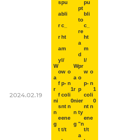
s
pu
pu
pt
a
bli
bli
to
r
c_
c_
re
r
ht
ht
a
a
m
m
d
y
l/
l/
W
W
pr
o
w
o
w
o
a
a
o
f
p-
n
p-
n
r
1
r
p
1
2024.02.19
f
co
li
co
li
ni
0
ni
er
0
s
nt
n
nt
n
n
n
ty
e
en
e
en
e
g
g
"n
t
t/t
t/t
a