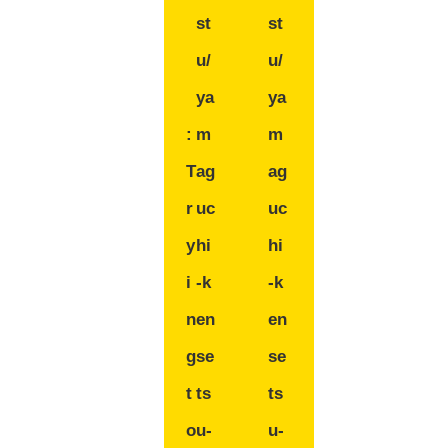
st
st
u/
u/
ya
ya
:
m
m
T
ag
ag
r
uc
uc
y
hi
hi
i
-k
-k
n
en
en
g
se
se
t
ts
ts
o
u-
u-