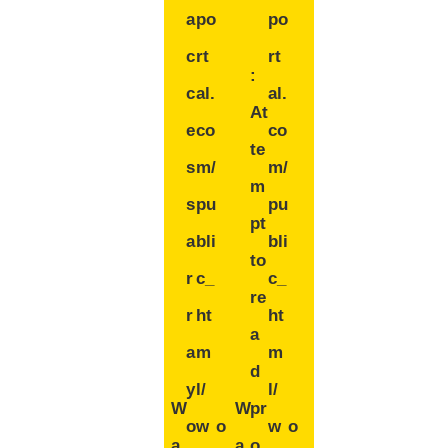
a
po
po
c
rt
rt
:
c
al.
al.
At
e
co
co
te
s
m/
m/
m
s
pu
pu
pt
a
bli
bli
to
r
c_
c_
re
r
ht
ht
a
a
m
m
d
y
l/
l/
W
W
pr
o
w
o
w
o
a
a
o