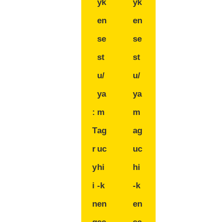
yk
yk
en
en
se
se
st
st
u/
u/
ya
ya
:
m
m
T
ag
ag
r
uc
uc
y
hi
hi
i
-k
-k
n
en
en