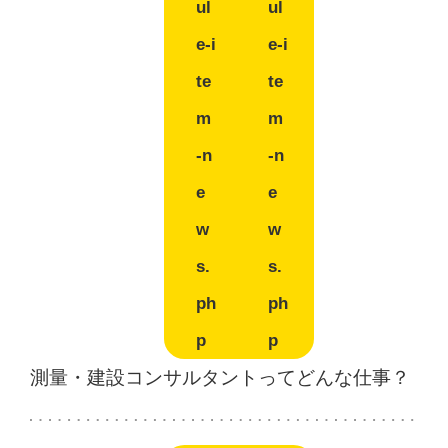
ul
ul
e-i
e-i
te
te
m
m
-n
-n
e
e
w
w
s.
s.
ph
ph
p
p
測量・建設コンサルタントってどんな仕事？