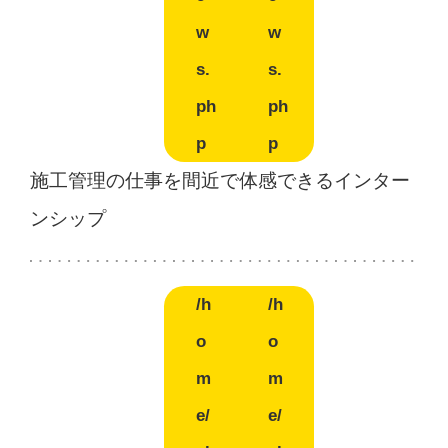
w
w
s.
s.
ph
ph
p
p
施工管理の仕事を間近で体感できるインター
ンシップ
/h
/h
o
o
m
m
e/
e/