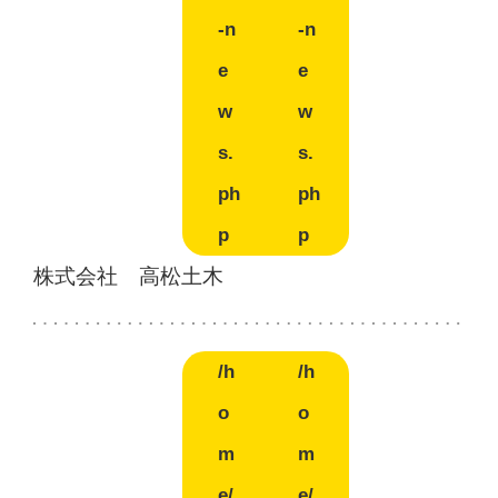
-n
-n
e
e
w
w
s.
s.
ph
ph
p
p
株式会社 高松土木
/h
/h
o
o
m
m
e/
e/