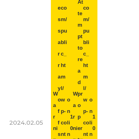
At
e
co
co
te
s
m/
m/
m
s
pu
pu
pt
a
bli
bli
to
r
c_
c_
re
r
ht
ht
a
a
m
m
d
y
l/
l/
W
W
pr
o
w
o
w
o
a
a
o
f
p-
n
p-
n
r
1
r
p
1
2024.02.05
f
co
li
co
li
ni
0
ni
er
0
s
nt
n
nt
n