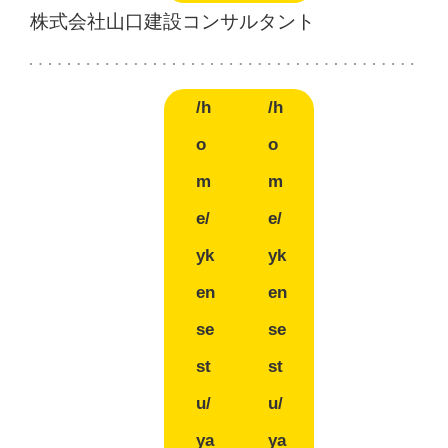
株式会社山口建設コンサルタント
/h
/h
o
o
m
m
e/
e/
yk
yk
en
en
se
se
st
st
u/
u/
ya
ya