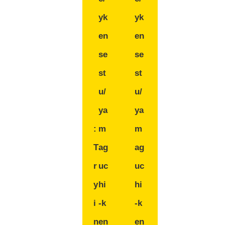
yk
yk
en
en
se
se
st
st
u/
u/
ya
ya
:
m
m
T
ag
ag
r
uc
uc
y
hi
hi
i
-k
-k
n
en
en