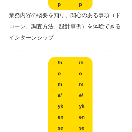
p
p
業務内容の概要を知り、関心のある事項（ド
ローン、調査方法、設計事例）を体験できる
インターンシップ
/h
/h
o
o
m
m
e/
e/
yk
yk
en
en
se
se