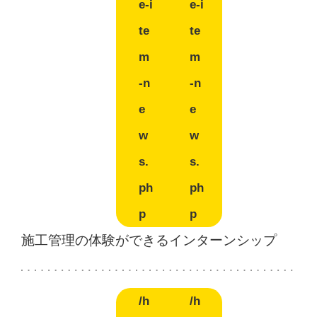
e-i
e-i
te
te
m
m
-n
-n
e
e
w
w
s.
s.
ph
ph
p
p
施工管理の体験ができるインターンシップ
/h
/h