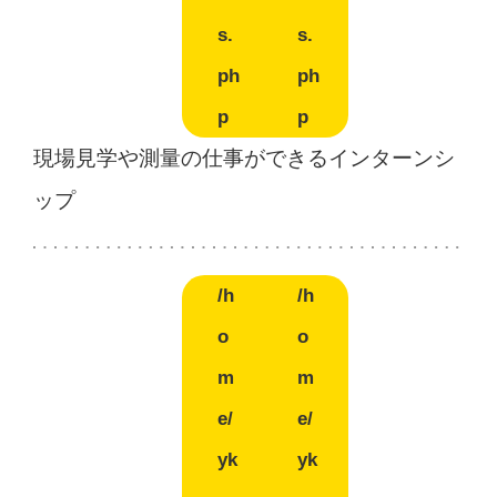
s.
s.
ph
ph
p
p
現場見学や測量の仕事ができるインターンシ
ップ
/h
/h
o
o
m
m
e/
e/
yk
yk