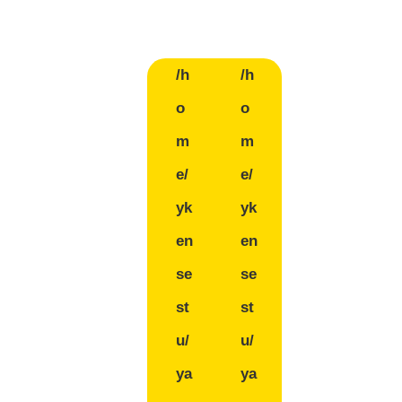
/h
/h
o
o
m
m
e/
e/
yk
yk
en
en
se
se
st
st
u/
u/
ya
ya