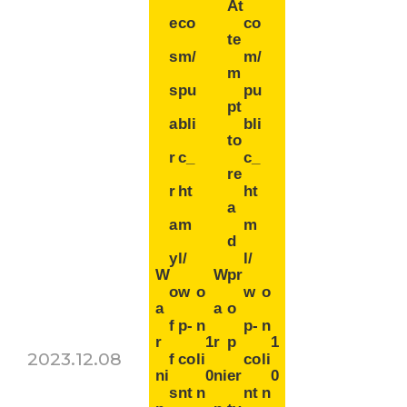
At
e
co
co
te
s
m/
m/
m
s
pu
pu
pt
a
bli
bli
to
r
c_
c_
re
r
ht
ht
a
a
m
m
d
y
l/
l/
W
W
pr
o
w
o
w
o
a
a
o
f
p-
n
p-
n
r
1
r
p
1
2023.12.08
f
co
li
co
li
ni
0
ni
er
0
s
nt
n
nt
n