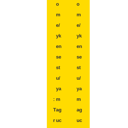
o
o
m
m
e/
e/
yk
yk
en
en
se
se
st
st
u/
u/
ya
ya
:
m
m
T
ag
ag
r
uc
uc