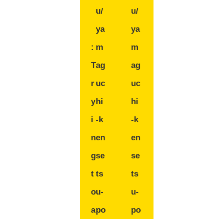
u/
u/
ya
ya
:
m
m
T
ag
ag
r
uc
uc
y
hi
hi
i
-k
-k
n
en
en
g
se
se
t
ts
ts
o
u-
u-
a
po
po