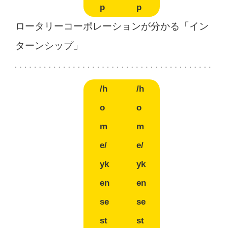
p
p
ロータリーコーポレーションが分かる「イン
ターンシップ」
/h
/h
o
o
m
m
e/
e/
yk
yk
en
en
se
se
st
st