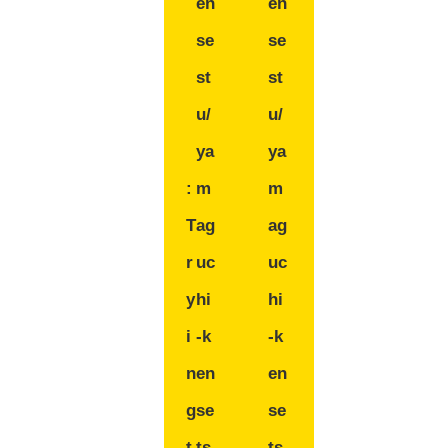
en
en
se
se
st
st
u/
u/
ya
ya
:
m
m
T
ag
ag
r
uc
uc
y
hi
hi
i
-k
-k
n
en
en
g
se
se
t
ts
ts