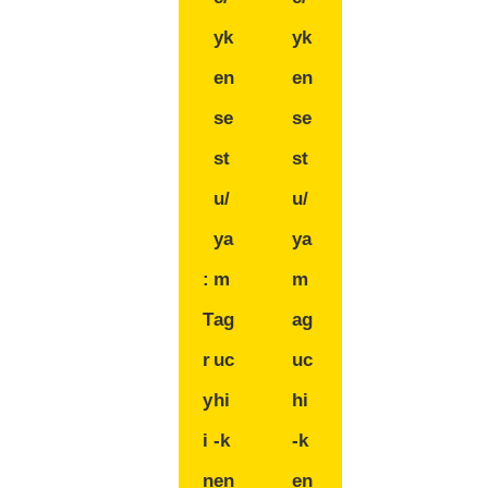
yk
yk
en
en
se
se
st
st
u/
u/
ya
ya
:
m
m
T
ag
ag
r
uc
uc
y
hi
hi
i
-k
-k
n
en
en