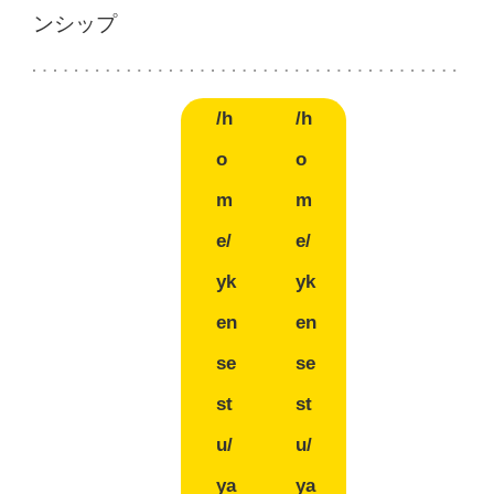
ンシップ
/h
/h
o
o
m
m
e/
e/
yk
yk
en
en
se
se
st
st
u/
u/
ya
ya