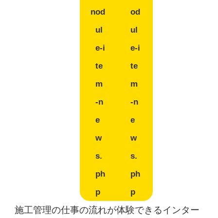
n
od
od
ul
ul
e-i
e-i
te
te
m
m
-n
-n
e
e
w
w
s.
s.
ph
ph
p
p
施工管理の仕事の流れが体験できるインター