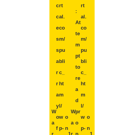
c
rt
rt
:
c
al.
al.
At
e
co
co
te
s
m/
m/
m
s
pu
pu
pt
a
bli
bli
to
r
c_
c_
re
r
ht
ht
a
a
m
m
d
y
l/
l/
W
W
pr
o
w
o
w
o
a
a
o
f
p-
n
p-
n
r
1
r
p
1