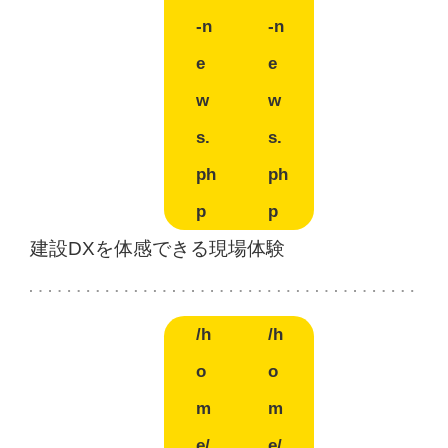
-n
-n
e
e
w
w
s.
s.
ph
ph
p
p
建設DXを体感できる現場体験
/h
/h
o
o
m
m
e/
e/