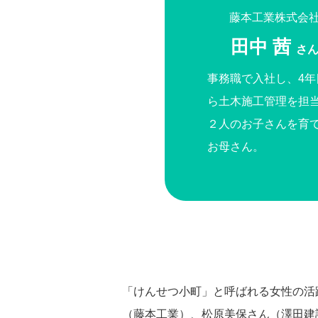
藤本工業株式会
田中 茜
さ
事務職で入社し、4年
ら土木施工管理を担
２人のお子さんを育
お母さん。
「けんせつ小町」と呼ばれる女性の活
（藤本工業）、松原美保さん（澤田建