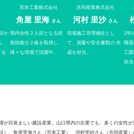
社
宮本工業株式会社
共同産業株式会社
角屋 里海
河村 里沙
ん
さん
さん
目か
県内女性２人目となる鉄
現場施工管理補佐とし
1年
当。
筋技能士２級を取得し、
て、測量や安全書類の 作
職場
てる
様々な現場で活躍中。
成を担当。
工図
担当
躍が目覚ましい建設産業。山口県内の企業でも、多くの女性が
設）、角屋里海さん（宮本工業）、河村里紗さん（共同産業）