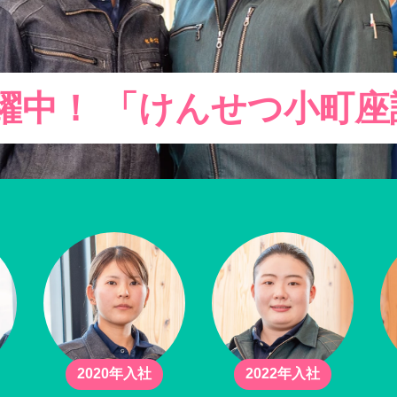
躍中！ 「けんせつ小町座
2020年入社
2022年入社