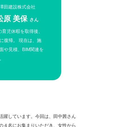
澤田建設株式会社
松原 美保
さん
の育児休暇を取得後、
に復帰。 現在は、施
面や見積、BIM関連を
。
活躍しています。今回は、田中茜さん
の４名にお集まりいただき、女性から