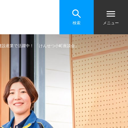
検索
メニュー
建設産業で活躍中！ 「けんせつ小町座談会」