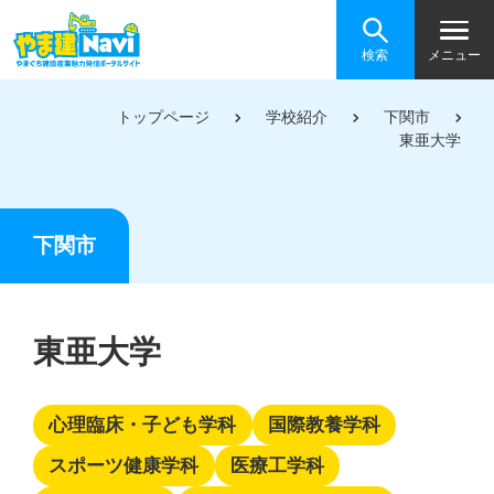
検索
メニュー
トップページ
学校紹介
下関市
東亜大学
下関市
東亜大学
心理臨床・子ども学科
国際教養学科
スポーツ健康学科
医療工学科