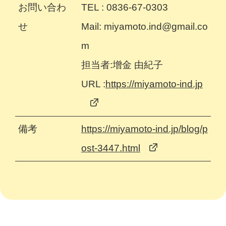
お問い合わ
TEL : 0836-67-0303
せ
Mail: miyamoto.ind@gmail.co
m
担当者:增金 由紀子
URL :
https://miyamoto-ind.jp
備考
https://miyamoto-ind.jp/blog/p
ost-3447.html