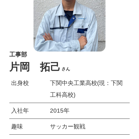
工事部
片岡 拓己
さん
出身校
下関中央工業高校(現：下関
工科高校)
入社年
2015年
趣味
サッカー観戦