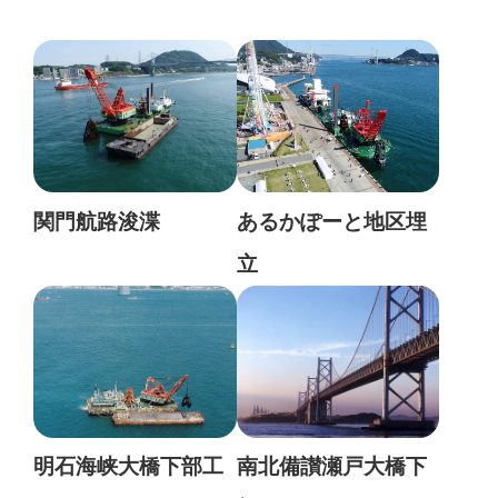
関門航路浚渫
あるかぽーと地区埋
立
明石海峡大橋下部工
南北備讃瀬戸大橋下