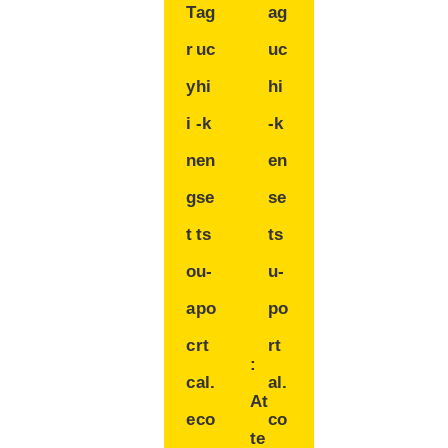
T
ag
ag
r
uc
uc
y
hi
hi
i
-k
-k
n
en
en
g
se
se
t
ts
ts
o
u-
u-
a
po
po
c
rt
rt
:
c
al.
al.
At
e
co
co
te