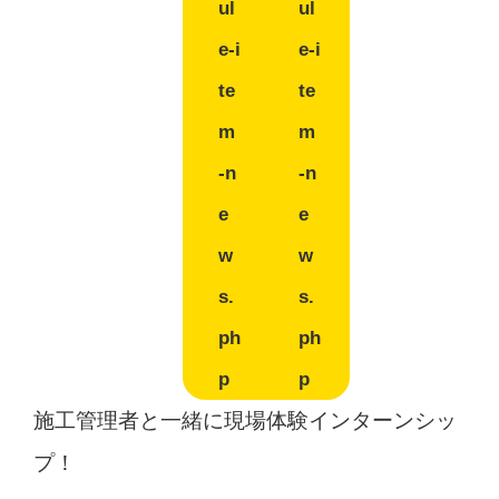
ul
ul
e-i
e-i
te
te
m
m
-n
-n
e
e
w
w
s.
s.
ph
ph
p
p
施工管理者と一緒に現場体験インターンシッ
プ！