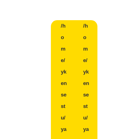
/h
/h
o
o
m
m
e/
e/
yk
yk
en
en
se
se
st
st
u/
u/
ya
ya