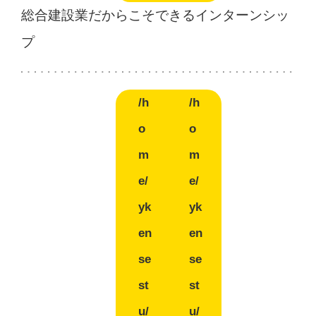
総合建設業だからこそできるインターンシッ
プ
/h
/h
o
o
m
m
e/
e/
yk
yk
en
en
se
se
st
st
u/
u/