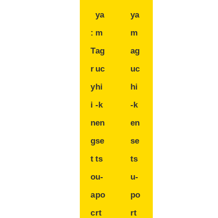
ya
ya
:
m
m
T
ag
ag
r
uc
uc
y
hi
hi
i
-k
-k
n
en
en
g
se
se
t
ts
ts
o
u-
u-
a
po
po
c
rt
rt