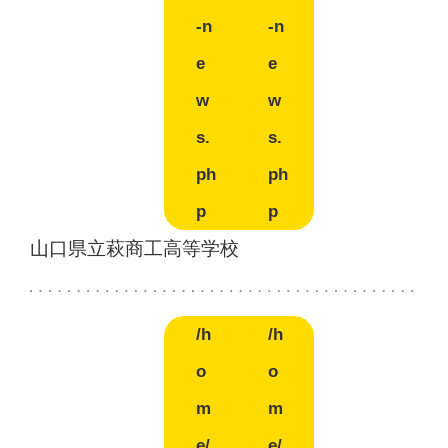
-n
-n
e
e
w
w
s.
s.
ph
ph
p
p
山口県立萩商工高等学校
/h
/h
o
o
m
m
e/
e/