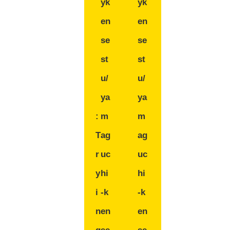
yk
yk
en
en
se
se
st
st
u/
u/
ya
ya
:
m
m
T
ag
ag
r
uc
uc
y
hi
hi
i
-k
-k
n
en
en