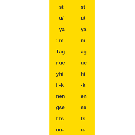
st
st
u/
u/
ya
ya
:
m
m
T
ag
ag
r
uc
uc
y
hi
hi
i
-k
-k
n
en
en
g
se
se
t
ts
ts
o
u-
u-