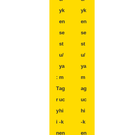
yk
yk
en
en
se
se
st
st
u/
u/
ya
ya
:
m
m
T
ag
ag
r
uc
uc
y
hi
hi
i
-k
-k
n
en
en