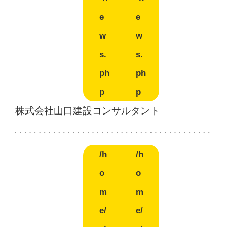
e
e
w
w
s.
s.
ph
ph
p
p
株式会社山口建設コンサルタント
/h
/h
o
o
m
m
e/
e/