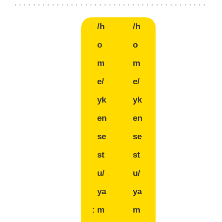
/h
/h
o
o
m
m
e/
e/
yk
yk
en
en
se
se
st
st
u/
u/
ya
ya
:
m
m