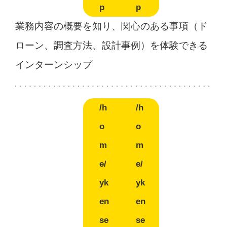
p
p
業務内容の概要を知り、関心のある事項（ド
ローン、調査方法、設計事例）を体験できる
インターンシップ
/h
/h
o
o
m
m
e/
e/
yk
yk
en
en
se
se